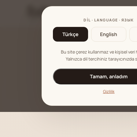
KALE İÇINDE BUTIK T
EVLER
DIL · LANGUAGE · ЯЗЫК
Türkçe
English
Bu site çerez kullanmaz ve kişisel ver
Yalnızca dil tercihiniz tarayıcınızda 
Tamam, anladım
Gizlilik