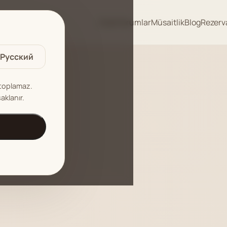
AŞ
Evler
Yorumlar
Müsaitlik
Blog
Rezerv
Русский
i toplamaz.
saklanır.