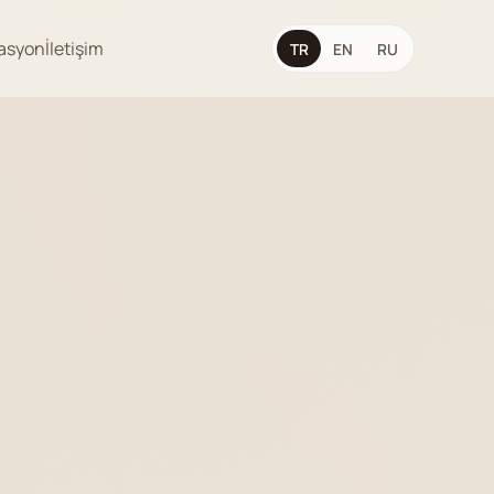
asyon
İletişim
TR
EN
RU